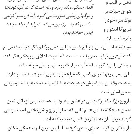
ذهن بر قلب و
آنها، همگی مکان درد و رنج است که در آنها تولدها
هوای حيات بر
و مرگهای پیاپی صورت می گیرد. اما ای پسر کونتی
نوك سر، خود را
، کسی که به سرزمین من دست یابد از تولد مجدد
در يوگا استوار و
ایمن خواهد بود.
پابرجا ميسازد.
-چنانچه انسان پس از واقع شدن در اين عمل يوگا و ذكر هجاء مقدس ام
كه عاليترين تركيب حروف است ، به شخصيت اعلای پروردگار فكر كند
و بدنش را ترك گويد، قطعاً به سيارات روحانی واصل خواهد شد.
-ای پسر پريتها، برای كسی كه مرا همواره بدون انحراف به خاطر دارد،
به علت وقف بود دائميش در عبادت عاشقانه يا خدمت عابدانه ، رسيدن
به من آسان است .
-ارواح بزرگ كه يوگيهايی در عشق و عبوديت هستند پس از نائل شدن
به من هيچگاه به اين عالم فانی كه مملو از رنج و شوربختی است بازنمی
گردند، زيرا آنان به بالاترين كمال دست يافته اند.
-از بالاترين كرات دنيای مادی گرفته تا پايين ترين آنها، همگی مكان