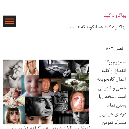
رش
ه
بهاگاواد گیتا
حتوا
بهاگاواد گیتا همانگونه که هست
فصل ۲-۸
-مفهوم يوگا
انقطاع از كليه
اعمال كامجويانه
حسی و شهوانی
است . شخص با
بستن تمام
درهای حواس و
متمركز نمودن
از بالاترین کرات دنیای مادی گرفته تا پایین ترین