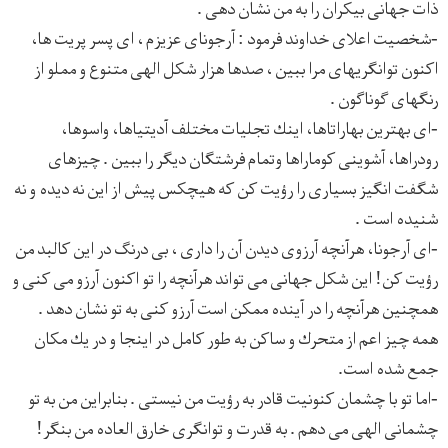
ذات جهانی بيكران را به من نشان دهی .
-شخصيت اعلای خداوند فرمود : آرجونای عزيزم ، ای پسر پريت ها،
اكنون توانگريهای مرا ببين ، صدها هزار شكل الهی متنوع و مملو از
رنگهای گوناگون .
-ای بهترين بهاراتاها، اينك تجليات مختلف آديتياها، واسوها،
رودراها، آشوينی كوماراها وتمام فرشتگان ديگر را ببين . چيزهای
شگفت انگيز بسياری را رؤيت كن كه هيچكس پيش از اين نه ديده و نه
شنيده است .
-ای آرجونا، هرآنچه آرزوی ديدن آن را داری ، بی درنگ در اين كالبد من
رؤيت كن! اين شكل جهانی می تواند هرآنچه را تو اكنون آرزو می كنی و
همچنين هرآنچه را در آينده ممكن است آرزو كنی به تو نشان دهد .
همه چيز اعم از متحرك و ساكن به طور كامل در اينجا و در يك مكان
جمع شده است.
-اما تو با چشمان كنونيت قادر به رؤيت من نيستی . بنابراين من به تو
چشمانی الهی می دهم . به قدرت و توانگری خارق العاده من بنگر!