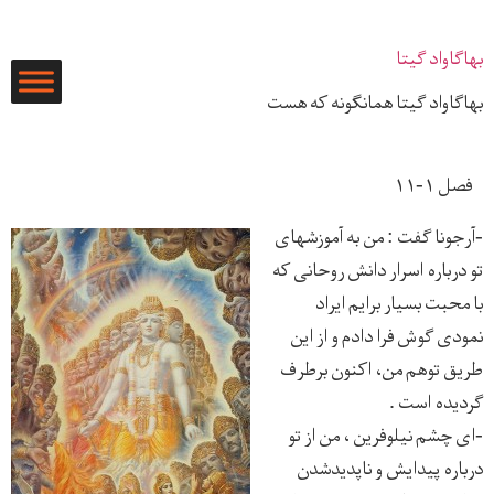
رش
ه
بهاگاواد گیتا
حتوا
بهاگاواد گیتا همانگونه که هست
فصل ۱-۱۱
-آرجونا گفت : من به آموزشهای
تو درباره اسرار دانش روحانی كه
با محبت بسيار برايم ايراد
نمودی گوش فرا دادم و از اين
طريق توهم من، اكنون برطرف
گرديده است .
-ای چشم نيلوفرين ، من از تو
درباره پيدايش و ناپديدشدن