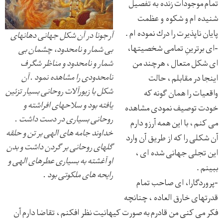
تمام موجودات زنده به تفصيل
شنيده ام و شكوه و عظمت
پايان ناپذيرت را درك نموده ام .
آرجونا در آن شكل جهانی دهانهای
-ای برترينِ تمامی شخصيتها،
بی شمار و نامحدود، چشمان بی
ای شكل متعال ، هرچند من
شمار و نامحدود و مناظر شگرف
نامحدودی را مشاهده نمود . آن
اينجا در مقابلم ، حالت
شكل با زيورآلات روحانی بسيار تزئين
واقعيات را همان گونه كه
يافته بود و سلاحهای افراشته و
خودت توصيف نمودی مشاهده
روحانی بسياری در دست داشت .
می كنم ، با اين همه آرزو دارم
خداوند جامه های الهی بر تن و حلقه
آن شكلی را كه از طريق آن وارد
گلهای روحانی بر گردن داشت و بدن
اين تجلی جهانی شده ای ،
او آغشته به بسياری عطرهای الهی و
ببينم .
رايحه های ملكوتی بود .
-پروردگارا، ای صاحب تمام
قدرتهای خارق العاده ، چنانچه
فكر می كنی من قادرم به صورت كيهانيت نظر افكنم ، تقاضا دارم آن