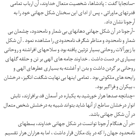
-سانجايا گفت : پادشاها، شخصيت متعال خداوند، آن ارباب تمامی
قدرتهای ماورائی ، پس از ادای اين سخنان شكل جهانی خود را به
آرجونا نشان داد.
-آرجونا در آن شكل جهانی دهانهای بی شمار و نامحدود، چشمان بی
شمار و نامحدود و مناظر شگرف نامحدودی را مشاهده نمود . آن شكل
با زيورآلات روحانی بسيار تزئين يافته بود و سلاحهای افراشته و روحانی
بسياری در دست داشت . خداوند جامه های الهی بر تن و حلقه گلهای
روحانی بر گردن داشت و بدن او آغشته به بسياری عطرهای الهی و
رايحه های ملكوتی بود . تمامی اينها بی نهايت شگفت انگيز، درخشان
، بيكران و فراگير بود.
-چنانچه صدها هزار خورشيد به يكباره در آسمان قد برافرازند، تابش
انوار درخشان ساطع از آنها شايد بتواند شبيه به درخشش شخص متعال
در آن شكل جهانی باشد.
-در آن هنگام آرجونا توانست در شكل جهانی خداوند، بسطهای
نامحدود جهان را كه در يك مكان قرار داشت ، اما به هزاران هزار تقسيم