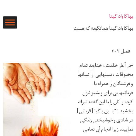
رش
ه
بهاگاواد گیتا
حتوا
بهاگاواد گیتا همانگونه که هست
فصل ۲-۳
-در آغاز خلقت ، خداوندِ تمام
مخلوقات ، نسلهايی از انسانها
و فرشتگان را همراه با
قربانيهايی برای ويشنو نازل
كرد، و آنان را با اين گفته تبرك
بخشيد : ”با اين ياگيا [قربانی]
در شادی وخوشبختی زندگی
نماييد، زيرا انجام آن تمامی