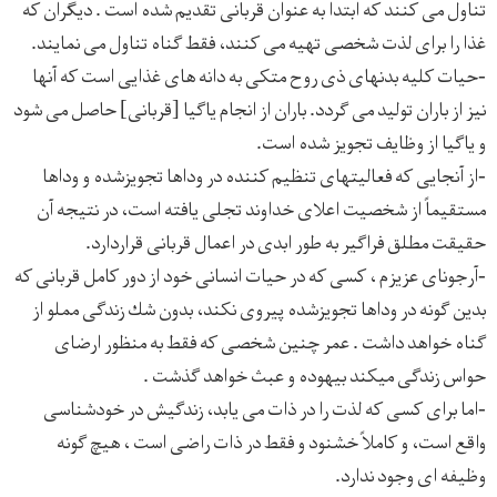
تناول می كنند كه ابتدا به عنوان قربانی تقديم شده است . ديگران كه
غذا را برای لذت شخصی تهيه می كنند، فقط گناه تناول می نمايند.
-حيات كليه بدنهای ذی روح متكی به دانه های غذايی است كه آنها
نيز از باران توليد می گردد. باران از انجام ياگيا [قربانی] حاصل می شود
و ياگيا از وظايف تجويز شده است.
-از آنجايی كه فعاليتهای تنظيم كننده در وداها تجويزشده و وداها
مستقيماً از شخصيت اعلای خداوند تجلی يافته است، در نتيجه آن
حقيقت مطلق فراگير به طور ابدی در اعمال قربانی قراردارد.
-آرجونای عزيزم ، كسی كه در حيات انسانی خود از دور كامل قربانی كه
بدين گونه در وداها تجويزشده پيروی نكند، بدون شك زندگی مملو از
گناه خواهد داشت . عمر چنين شخصی كه فقط به منظور ارضای
حواس زندگی ميكند بيهوده و عبث خواهد گذشت .
-اما برای كسی كه لذت را در ذات می يابد، زندگيش در خودشناسی
واقع است، و كاملاً خشنود و فقط در ذات راضی است ، هيچ گونه
وظيفه ای وجود ندارد.