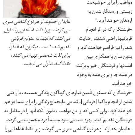
مواهب را برای خوشبخت
زيستن و رستگار شدن به
ارمغان خواهد آورد.“
عابدان خداوند از هر نوع گناهی مبری
-فرشتگان كه در اثر انجام
می گردند، زیرا فقط غذاهایی را تناول
قربانيها راضی شدند، رضايت
می کنند که ابتدا به عنوان قربانی
تقدیم شده است . دیگران که غذا را
شما را نيز فراهم خواهند كرد و
برای لذت شخصی تهیه می کنند،
بدين سان با همكاری بين
فقط گناه تناول می نمایند.
انسانها و فرشتگان خير و بركت
در همه جا و برای همه به وجود
خواهد آمد.
-فرشتگان كه مسئول تأمين نيازهای گوناگون زندگی هستند، با راضی
شدن از انجام ياگيا [قربانی]، تمامی مايحتاج زندگی را برای شما فراهم
خواهند كرد . ولی كسی كه از اين مواهب ، بدون آنكه آنها را در مقابل به
فرشتگان تقديم كند، بهره مند می شود مسلماً دزد محسوب می گردد.
-عابدان خداوند از هر نوع گناهی مبری می گردند، زيرا فقط غذاهایی را